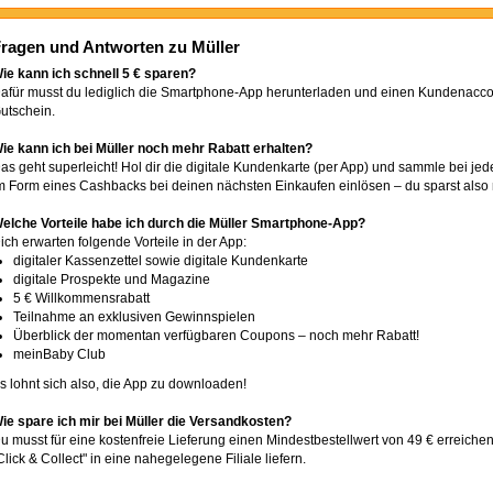
ragen und Antworten zu Müller
ie kann ich schnell 5 € sparen?
afür musst du lediglich die Smartphone-App herunterladen und einen Kundenaccoun
utschein.
ie kann ich bei Müller noch mehr Rabatt erhalten?
as geht superleicht! Hol dir die digitale Kundenkarte (per App) und sammle bei je
m Form eines Cashbacks bei deinen nächsten Einkaufen einlösen – du sparst also 
elche Vorteile habe ich durch die Müller Smartphone-App?
ich erwarten folgende Vorteile in der App:
digitaler Kassenzettel sowie digitale Kundenkarte
digitale Prospekte und Magazine
5 € Willkommensrabatt
Teilnahme an exklusiven Gewinnspielen
Überblick der momentan verfügbaren Coupons – noch mehr Rabatt!
meinBaby Club
s lohnt sich also, die App zu downloaden!
ie spare ich mir bei Müller die Versandkosten?
u musst für eine kostenfreie Lieferung einen Mindestbestellwert von 49 € erreichen
Click & Collect" in eine nahegelegene Filiale liefern.