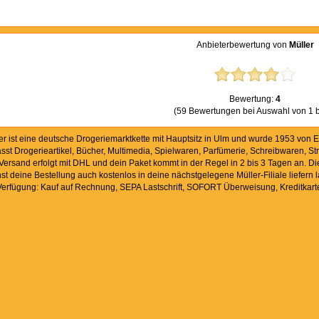
Anbieterbewertung von
Müller
Bewertung:
4
(59 Bewertungen bei Auswahl von 1 b
er ist eine deutsche Drogeriemarktkette mit Hauptsitz in Ulm und wurde 1953 von 
sst Drogerieartikel, Bücher, Multimedia, Spielwaren, Parfümerie, Schreibwaren, S
Versand erfolgt mit DHL und dein Paket kommt in der Regel in 2 bis 3 Tagen an. D
st deine Bestellung auch kostenlos in deine nächstgelegene Müller-Filiale liefer
Verfügung: Kauf auf Rechnung, SEPA Lastschrift, SOFORT Überweisung, Kreditkart