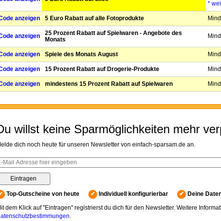
* wei
Code anzeigen
5 Euro Rabatt auf alle Fotoprodukte
Mind
25 Prozent Rabatt auf Spielwaren - Angebote des
Code anzeigen
Mind
Monats
Code anzeigen
Spiele des Monats August
Mind
Code anzeigen
15 Prozent Rabatt auf Drogerie-Produkte
Mind
Code anzeigen
mindestens 15 Prozent Rabatt auf Spielwaren
Mind
Du willst keine Sparmöglichkeiten mehr ve
elde dich noch heute für unseren Newsletter von einfach-sparsam.de an.
✔
Top-Gutscheine von heute
✔
Individuell konfigurierbar
✔
Deine Daten
it dem Klick auf "Eintragen" registrierst du dich für den Newsletter. Weitere Informa
atenschutzbestimmungen
.