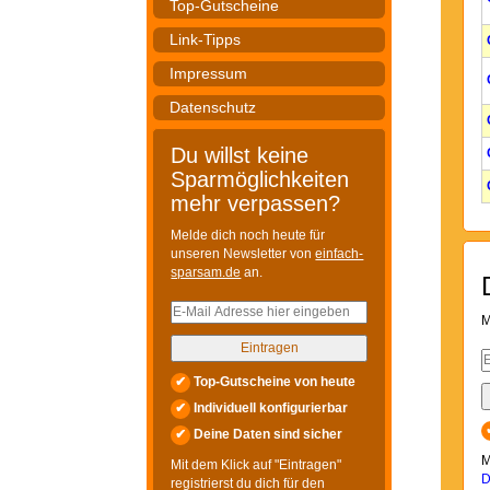
Top-Gutscheine
Link-Tipps
Impressum
Datenschutz
Du willst keine
Sparmöglichkeiten
mehr verpassen?
Melde dich noch heute für
unseren Newsletter von
einfach-
sparsam.de
an.
M
✔
Top-Gutscheine von heute
✔
Individuell konfigurierbar
✔
Deine Daten sind sicher
M
Mit dem Klick auf "Eintragen"
D
registrierst du dich für den