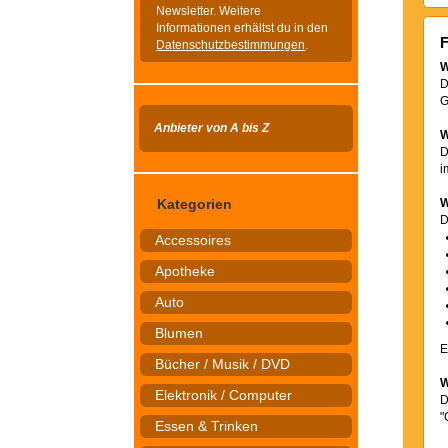
Newsletter. Weitere
Informationen erhältst du in den
F
Datenschutzbestimmungen
.
W
D
G
Anbieter von A bis Z
W
D
i
Kategorien
W
D
Accessoires
Apotheke
Auto
Blumen
E
Bücher / Musik / DVD
W
Elektronik / Computer
D
"
Essen & Trinken