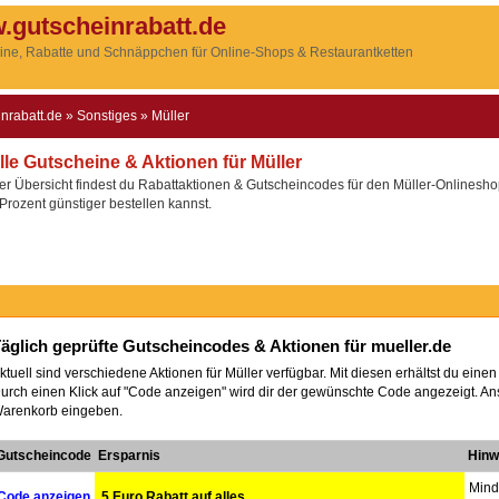
.gutscheinrabatt.de
ine, Rabatte und Schnäppchen für Online-Shops & Restaurantketten
inrabatt.de
»
Sonstiges
»
Müller
lle Gutscheine & Aktionen für Müller
er Übersicht findest du Rabattaktionen & Gutscheincodes für den Müller-Onlinesho
Prozent günstiger bestellen kannst.
äglich geprüfte Gutscheincodes & Aktionen für mueller.de
ktuell sind verschiedene Aktionen für Müller verfügbar. Mit diesen erhältst du eine
urch einen Klick auf "Code anzeigen" wird dir der gewünschte Code angezeigt. An
arenkorb eingeben.
Gutscheincode
Ersparnis
Hinw
Mind
Code anzeigen
5 Euro Rabatt auf alles