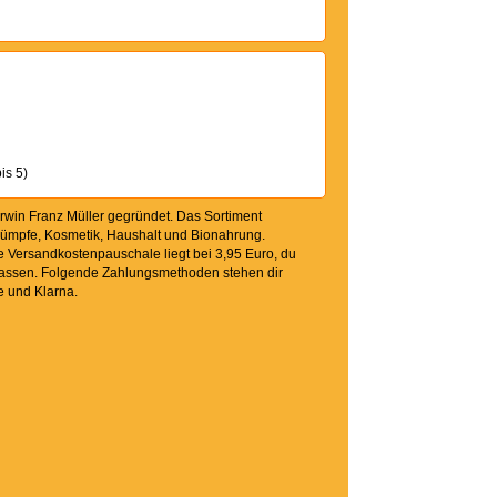
is 5)
Erwin Franz Müller gegründet. Das Sortiment
trümpfe, Kosmetik, Haushalt und Bionahrung.
ie Versandkostenpauschale liegt bei 3,95 Euro, du
n lassen. Folgende Zahlungsmethoden stehen dir
e und Klarna.