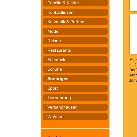
Familie & Kinder
Kontaktlinsen
Kosmetik & Parfüm
Mode
Reisen
Restaurants
Schmuck
Müll
umfa
Schuhe
Der 
kann
Sonstiges
zur 
Sport
Tiernahrung
Versandhäuser
Wohnen