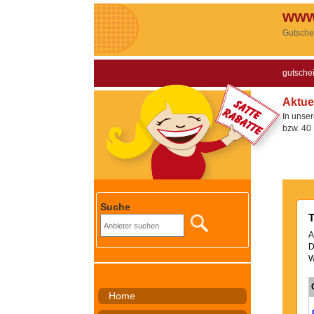
www
Gutsche
gutsche
Aktue
In unser
bzw. 40 
Suche
T
A
D
W
Home