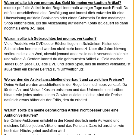
Wann erhalte ich von momox das Geld für meine verkauften Artikel?
momox prüft die Artikel in der Regel innerhalb weniger Tage nach Erhalt. Du
erhältst anschließend eine Bestätigung und kannst dich entweder für eine
Überweisung auf dein Bankkonto oder einen Gutschein für den medimops
Shop entscheiden. Bis die Auszahlung auf deinem Konto ist, dauert es dann
nochmals etwa 3-5 Tage.
Warum sollte ich Gebrauchtes bei momox verkaufen?
Viele Produkte wie DVDs oder Bücher liegen in Schränken, Kisten oder
Schubladen herum und werden nicht mehr benutzt. Über die Jahre hinweg
verlieren diese an Wert, obwohl jemand anders sie noch verwenden könnte
und würde. Außerdem kannst du die gebrauchten Artikel zu Geld machen.
Jedes Buch, jede CD, jede DVD und jedes Spiel, das du momox verkaufst, ist
außerdem ein kleiner Beitrag zum Umweltschutz.
Wo werden die Artikel anschließend verkauft und zu welchen Preisen?
Deine Artikel werden anschließend in der Regel bei medimops verkauft. Da
für den An- und Verkauf Kosten entstehen und das Unternehmen darüber
hinaus wie jedes andere einen Gewinn erzielen möchte, sind die Preise
natürlich etwas höher als der Erlös, den du erhältst.
Warum sollte ich meine gebrauchten Artikel nicht besser über eine
Auktion verkaufen?
Bei Online-Auktionen entsteht in der Regel deutlich mehr Aufwand und
meistens fällt bei jedem Artikel erneut das Porto an. Dazu ist unsicher, wie
hoch das Höchstgebot ausfallen wird.