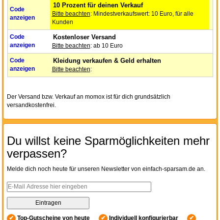
10 Prozent für deinen Verkauf
Code
Bitte beachten
: Mindestverkaufswert: 10 Euro, für alle
anzeigen
Kunden
Code
Kostenloser Versand
anzeigen
Bitte beachten
: ab 10 Euro
Code
Kleidung verkaufen & Geld erhalten
anzeigen
Bitte beachten
:
Der Versand bzw. Verkauf an momox ist für dich grundsätzlich
versandkostenfrei.
Du willst keine Sparmöglichkeiten mehr
verpassen?
Melde dich noch heute für unseren Newsletter von einfach-sparsam.de an.
✔
Top-Gutscheine von heute
✔
Individuell konfigurierbar
✔