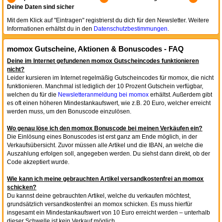
Deine Daten sind sicher
Mit dem Klick auf "Eintragen" registrierst du dich für den Newsletter. Weitere
Informationen erhältst du in den
Datenschutzbestimmungen
.
momox Gutscheine, Aktionen & Bonuscodes - FAQ
Deine im Internet gefundenen momox Gutscheincodes funktionieren
nicht?
Leider kursieren im Internet regelmäßig Gutscheincodes für momox, die nicht
funktionieren. Manchmal ist lediglich der 10 Prozent Gutschein verfügbar,
welchen du für die
Newsletteranmeldung bei momox
erhältst. Außerdem gibt
es oft einen höheren Mindestankaufswert, wie z.B. 20 Euro, welcher erreicht
werden muss, um den Bonuscode einzulösen.
Wo genau löse ich den momox Bonuscode bei meinen Verkäufen ein?
Die Einlösung eines Bonuscodes ist erst ganz am Ende möglich, in der
Verkaufsübersicht. Zuvor müssen alle Artikel und die IBAN, an welche die
Auszahlung erfolgen soll, angegeben werden. Du siehst dann direkt, ob der
Code akzeptiert wurde.
Wie kann ich meine gebrauchten Artikel versandkostenfrei an momox
schicken?
Du kannst deine gebrauchten Artikel, welche du verkaufen möchtest,
grundsätzlich versandkostenfrei an momox schicken. Es muss hierfür
insgesamt ein Mindestankaufswert von 10 Euro erreicht werden – unterhalb
dieser Schwelle ist kein Verkauf möglich.