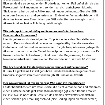
Bitte sende die zu verkaufenden Produkte auf keinen Fall unfrei ein, da das
Paket sonst nicht angenommen, sondern an dich zurückgeschickt wird.
Stattdessen gibst du deine Artikel nacheinander bei momox über die ISBN
oder den Barcode an und generierst am Ende einen Versandaufkleber, mit
dem das kostenfreie Einschicken per DHL oder Hermes ermöglicht wird.
Alternativ ist auch eine Abholung bei dir möglich.
Wie gelange ich regelmäßig an die neuesten Gutscheine bzw.
Bonuscodes für momox?
Hierfür geben wir dir den folgenden Tipp: Abonniere den Newsletter von
momox. Du wirst dann direkt von momox regelmäßig über die neuesten
Gutschein- und Bonusaktionen informiert. Es gibt beispielsweise gelegentlich
Aktionen, die man über die Smartphone App nutzen kann (z.B. einen um 15
Prozent erhöhten Ankaufswert). Direkt nach der Registrierung für den
Newsletter erhält man bereits einen Bonuscode für zusätzlich 10 Prozent.
Wie hoch sind die Einstellgebühren für den Verkauf bei momox?
0 Euro. Es gibt keine Einstellgebühren und du kannst deine gebrauchten
Produkte sogar kostenlos einsenden (ab 10 Euro Ankaufswert).
Der Ankaufswert ist mir zu niedrig. Wie kann ich ihn erhöhen?
Leider handelt es sich um feste Preise, die nicht verhandelbar sind. Wenn es
einen Gutscheincode gibt, kannst du allerdings ggf. einen Bonus erhalten.
Beispielsweise nach dem Bestellen des momox Newsletters erhältst du
einen solchen per Email zugeschickt (bitte Bedingungen hierzu beachten).