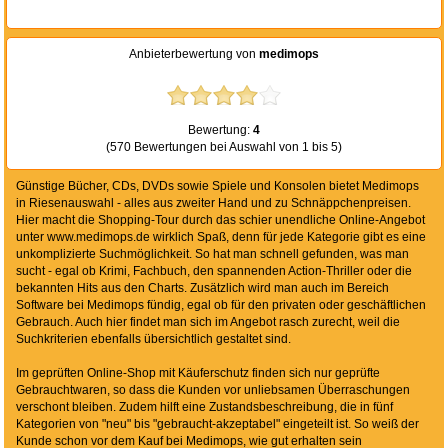
Anbieterbewertung von
medimops
Bewertung:
4
(570 Bewertungen bei Auswahl von 1 bis 5)
Günstige Bücher, CDs, DVDs sowie Spiele und Konsolen bietet Medimops
in Riesenauswahl - alles aus zweiter Hand und zu Schnäppchenpreisen.
Hier macht die Shopping-Tour durch das schier unendliche Online-Angebot
unter www.medimops.de wirklich Spaß, denn für jede Kategorie gibt es eine
unkomplizierte Suchmöglichkeit. So hat man schnell gefunden, was man
sucht - egal ob Krimi, Fachbuch, den spannenden Action-Thriller oder die
bekannten Hits aus den Charts. Zusätzlich wird man auch im Bereich
Software bei Medimops fündig, egal ob für den privaten oder geschäftlichen
Gebrauch. Auch hier findet man sich im Angebot rasch zurecht, weil die
Suchkriterien ebenfalls übersichtlich gestaltet sind.
Im geprüften Online-Shop mit Käuferschutz finden sich nur geprüfte
Gebrauchtwaren, so dass die Kunden vor unliebsamen Überraschungen
verschont bleiben. Zudem hilft eine Zustandsbeschreibung, die in fünf
Kategorien von "neu" bis "gebraucht-akzeptabel" eingeteilt ist. So weiß der
Kunde schon vor dem Kauf bei Medimops, wie gut erhalten sein