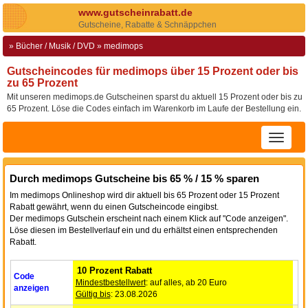
www.
gutscheinrabatt.de
Gutscheine
, Rabatte
& Schnäppchen
»
Bücher / Musik / DVD
»
medimops
Gutscheincodes für medimops über 15 Prozent oder bis
zu 65 Prozent
Mit unseren medimops.de Gutscheinen sparst du aktuell 15 Prozent oder bis zu
65 Prozent. Löse die Codes einfach im Warenkorb im Laufe der Bestellung ein.
Durch medimops Gutscheine bis 65 % / 15 % sparen
Im medimops Onlineshop wird dir aktuell bis 65 Prozent oder 15 Prozent
Rabatt gewährt, wenn du einen Gutscheincode eingibst.
Der medimops Gutschein erscheint nach einem Klick auf "Code anzeigen".
Löse diesen im Bestellverlauf ein und du erhältst einen entsprechenden
Rabatt.
10 Prozent Rabatt
Code
Mindestbestellwert
: auf alles, ab 20 Euro
anzeigen
Gültig bis
: 23.08.2026