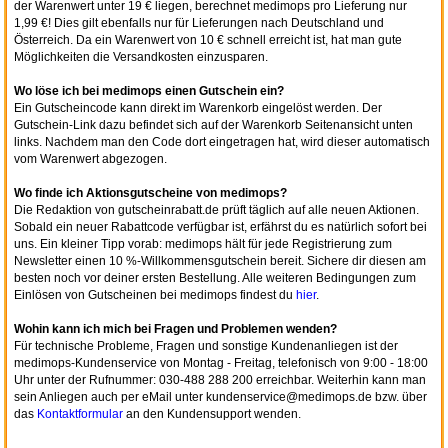
der Warenwert unter 19 € liegen, berechnet medimops pro Lieferung nur
1,99 €! Dies gilt ebenfalls nur für Lieferungen nach Deutschland und
Österreich. Da ein Warenwert von 10 € schnell erreicht ist, hat man gute
Möglichkeiten die Versandkosten einzusparen.
Wo löse ich bei medimops einen Gutschein ein?
Ein Gutscheincode kann direkt im Warenkorb eingelöst werden. Der
Gutschein-Link dazu befindet sich auf der Warenkorb Seitenansicht unten
links. Nachdem man den Code dort eingetragen hat, wird dieser automatisch
vom Warenwert abgezogen.
Wo finde ich Aktionsgutscheine von medimops?
Die Redaktion von gutscheinrabatt.de prüft täglich auf alle neuen Aktionen.
Sobald ein neuer Rabattcode verfügbar ist, erfährst du es natürlich sofort bei
uns. Ein kleiner Tipp vorab: medimops hält für jede Registrierung zum
Newsletter einen 10 %-Willkommensgutschein bereit. Sichere dir diesen am
besten noch vor deiner ersten Bestellung. Alle weiteren Bedingungen zum
Einlösen von Gutscheinen bei medimops findest du
hier
.
Wohin kann ich mich bei Fragen und Problemen wenden?
Für technische Probleme, Fragen und sonstige Kundenanliegen ist der
medimops-Kundenservice von Montag - Freitag, telefonisch von 9:00 - 18:00
Uhr unter der Rufnummer: 030-488 288 200 erreichbar. Weiterhin kann man
sein Anliegen auch per eMail unter kundenservice@medimops.de bzw. über
das
Kontaktformular
an den Kundensupport wenden.