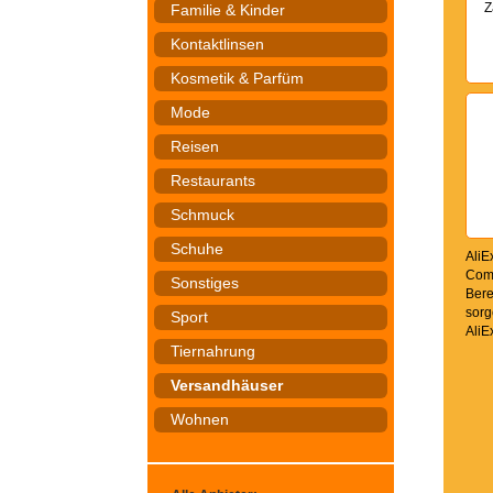
Z
Familie & Kinder
Kontaktlinsen
Kosmetik & Parfüm
Mode
Reisen
Restaurants
Schmuck
Schuhe
AliE
Comm
Sonstiges
Bere
sorg
Sport
AliE
Tiernahrung
Versandhäuser
Wohnen