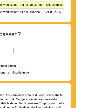
ellwert: keiner, nur für Neukunden
aktuell gültig
llwert: keiner, für alle Kunden
21.08.2026
rpassen?
 sind sicher
tionen erhältst du in den
ren. Als Neukunde erhältst du exklusive Rabatte
ode, Technik, Gadgets oder Accessoires – die
tzlich stehen häufig weitere Coupons und zeitlich
st du neue Produkte entdecken und gleichzeitig