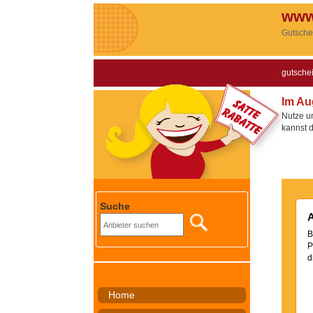
www
Gutsche
gutsche
Im Au
Nutze u
kannst 
Suche
A
B
P
d
Home