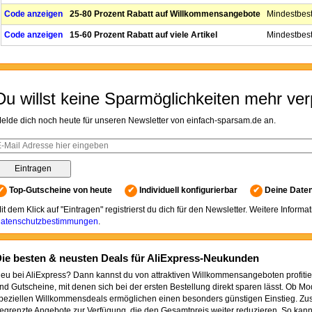
Code anzeigen
25-80 Prozent Rabatt auf Willkommensangebote
Mindestbest
Code anzeigen
15-60 Prozent Rabatt auf viele Artikel
Mindestbeste
Du willst keine Sparmöglichkeiten mehr ve
elde dich noch heute für unseren Newsletter von einfach-sparsam.de an.
✔
Top-Gutscheine von heute
✔
Individuell konfigurierbar
✔
Deine Daten
it dem Klick auf "Eintragen" registrierst du dich für den Newsletter. Weitere Informa
atenschutzbestimmungen
.
ie besten & neusten Deals für AliExpress-Neukunden
eu bei AliExpress? Dann kannst du von attraktiven Willkommensangeboten profitie
nd Gutscheine, mit denen sich bei der ersten Bestellung direkt sparen lässt. Ob M
peziellen Willkommensdeals ermöglichen einen besonders günstigen Einstieg. Zusä
egrenzte Angebote zur Verfügung, die den Gesamtpreis weiter reduzieren. So kann