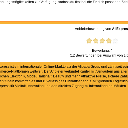
ahlungsmöglichkeiten zur Verfügung, sodass du flexibel die für dich passende Za
Anbieterbewertung von
AliExpre
Bewertung:
4
(12 Bewertungen bei Auswahl von 1 b
xpress ist ein internationaler Online-Marktplatz der Alibaba Group und zählt seit 
erce-Plattformen weltweit. Der Anbieter verbindet Käufer mit Verkäufern aus aller 
ichen Elektronik, Mode, Haushalt, Beauty und mehr. Attraktive Preise, sichere Z
en für ein komfortables und zuverlässiges Einkaufserlebnis. Mit globalen Logisti
xpress für Vielfalt, Innovation und den direkten Zugang zu internationalen Märkten.