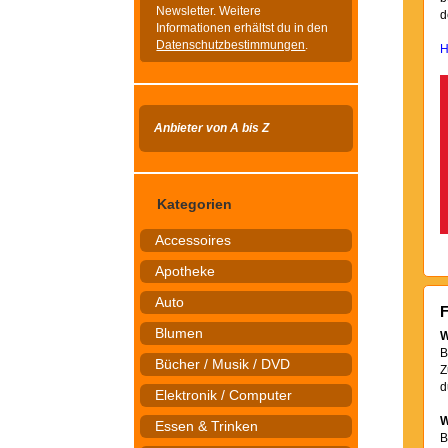
Newsletter. Weitere
d
Informationen erhältst du in den
Datenschutzbestimmungen
.
H
Anbieter von A bis Z
Kategorien
Accessoires
Apotheke
Auto
F
Blumen
W
B
Bücher / Musik / DVD
Z
d
Elektronik / Computer
W
Essen & Trinken
B