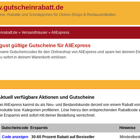
.gutscheinrabatt.de
ine, Rabatte und Schnäppchen für Online-Shops & Restaurantketten
inrabatt.de
»
Versandhäuser
»
AliExpress
gust gültige Gutscheine für AliExpress
nsere Gutscheincodes für den Onlineshop von AliExpress und spare bei deinem Ei
du sofort in deinem Warenkorb einlösen.
ktuell verfügbare Aktionen und Gutscheine
ei AliExpress kannst du als Neu- und Bestandskunde derzeit von einem Rabatt von
rodukte bzw. Kategorien profitieren. Löse hierzu den entsprechenden Rabattcode 
ie Ersparnis wird sofort mit deiner Bestellung verrechnet.
Gutscheincode
Ersparnis
Hinweise
Code anzeigen
30-60 Prozent Rabatt auf Bestseller
Mindestbeste