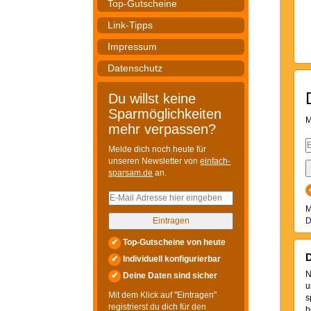
Top-Gutscheine
Link-Tipps
Impressum
Datenschutz
Du willst keine
Sparmöglichkeiten
M
mehr verpassen?
Melde dich noch heute für
unseren Newsletter von
einfach-
sparsam.de
an.
M
D
✔
Top-Gutscheine von heute
D
✔
Individuell konfigurierbar
N
✔
Deine Daten sind sicher
u
Mit dem Klick auf "Eintragen"
s
registrierst du dich für den
b