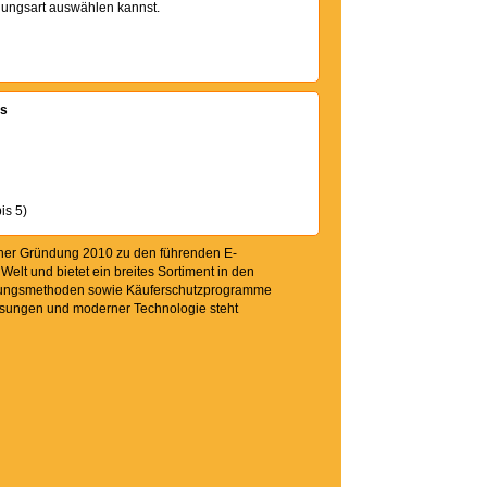
hlungsart auswählen kannst.
ss
is 5)
seiner Gründung 2010 zu den führenden E-
Welt und bietet ein breites Sortiment in den
ahlungsmethoden sowie Käufer­schutzprogramme
klösungen und moderner Technologie steht